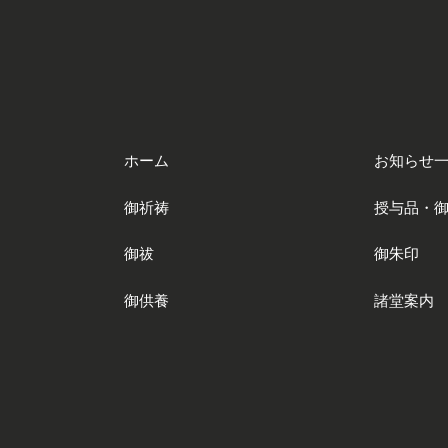
ホーム
お知らせ
御祈祷
授与品・
御祓
御朱印
御供養
諸堂案内