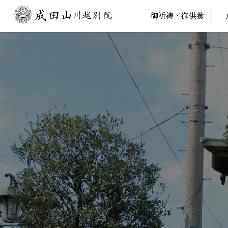
御祈祷・御供養